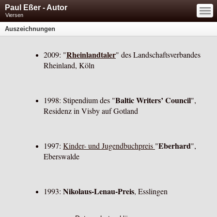
—
Paul Eßer - Autor
—
—
Viersen
Auszeichnungen
Rheinlandtaler
2009: "
" des Landschaftsverbandes
Rheinland, Köln
Baltic Writers’ Council
1998: Stipendium des "
",
Residenz in Visby auf Gotland
Eberhard
1997:
Kinder- und Jugendbuchpreis
"
",
Eberswalde
Nikolaus-Lenau-Preis
1993:
, Esslingen